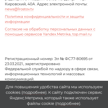
Кировский, 40А. Адрес электронной почты:
news
@1rostov.tv
Политика конфиденциальности и защиты
информации
Согласие на обработку персональных данных с
помощью сервисов Yandex.Metrika, top.mail.ru
Регистрационный номер: Эл № ФС77-80695 от
23.03.2021., зарегистрировано
Федеральной службой по надзору в сфере связи,
информационных технологий и массовых
коммуникаций.
© АО Телеканал «Первый Ростовский» (2021-2025)
Для повышения удобства сайта мы используем
cookies (
подробнее
). К сайту подключен сервис
Любое использование материалов сайта возможно
Яндекс.Метрика, который также использует
только при указании гиперссылки на
1
rostov
.
tv
файлы cookie (
подробнее
).