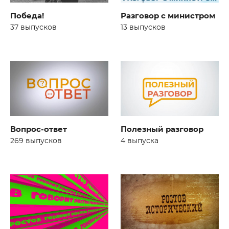
Победа!
Разговор с министром
37 выпусков
13 выпусков
Вопрос-ответ
Полезный разговор
269 выпусков
4 выпуска