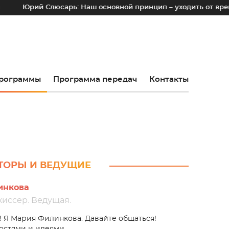
й Слюсарь: Наш основной принцип – уходить от временных ло
рограммы
Программа передач
Контакты
ТОРЫ И ВЕДУЩИЕ
инкова
иссер. Ведущая.
! Я Мария Филинкова. Давайте общаться!