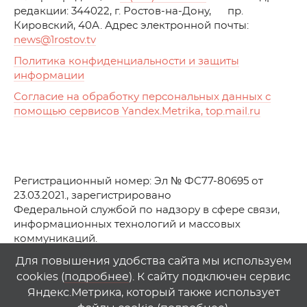
редакции: 344022, г. Ростов-на-Дону, пр.
Кировский, 40А. Адрес электронной почты:
news
@1rostov.tv
Политика конфиденциальности и защиты
информации
Согласие на обработку персональных данных с
помощью сервисов Yandex.Metrika, top.mail.ru
Регистрационный номер: Эл № ФС77-80695 от
23.03.2021., зарегистрировано
Федеральной службой по надзору в сфере связи,
информационных технологий и массовых
коммуникаций.
© АО Телеканал «Первый Ростовский» (2021-2025)
Для повышения удобства сайта мы используем
cookies (
подробнее
). К сайту подключен сервис
Любое использование материалов сайта возможно
Яндекс.Метрика, который также использует
только при указании гиперссылки на
1
rostov
.
tv