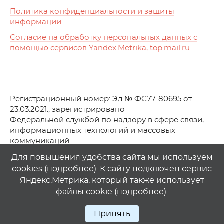
Политика конфиденциальности и защиты
информации
Согласие на обработку персональных данных с
помощью сервисов Yandex.Metrika, top.mail.ru
Регистрационный номер: Эл № ФС77-80695 от
23.03.2021., зарегистрировано
Федеральной службой по надзору в сфере связи,
информационных технологий и массовых
коммуникаций.
© АО Телеканал «Первый Ростовский» (2021-2025)
Для повышения удобства сайта мы используем
cookies (
подробнее
). К сайту подключен сервис
Любое использование материалов сайта возможно
Яндекс.Метрика, который также использует
только при указании гиперссылки на
1
rostov
.
tv
файлы cookie (
подробнее
).
Принять