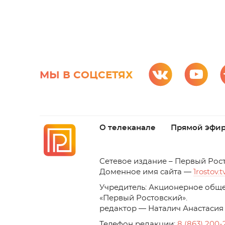
МЫ В СОЦСЕТЯХ
О телеканале
Прямой эфи
C
етевое издание – Первый Рос
Доменное имя сайта —
1rostov.t
Учредитель: Акционерное обще
«Первый Ростовский». 
редактор — Наталич Анастасия
Телефон редакции:
8 (863) 200-