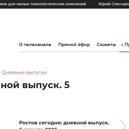
лых технологических компаний
Юрий Слюсарь: Наш основ
О телеканале
Прямой эфир
Сюжеты
П
Дневные выпуски
вной выпуск. 5
Ростов сегодня: дневной выпуск.