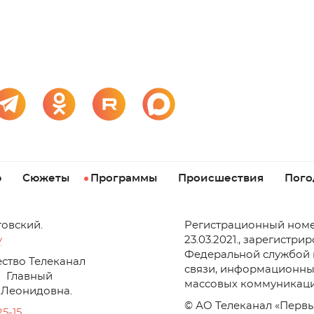
р
Сюжеты
Программы
Происшествия
Пого
товский.
Регистрационный номе
v
23.03.2021., зарегистри
Федеральной службой 
ство Телеканал
связи, информационны
Главный
массовых коммуникаци
 Леонидовна.
© АО Телеканал «Первы
25-15
.