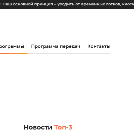
ной принцип – уходить от временных лотков, киосков и палат
рограммы
Программа передач
Контакты
Новости
Топ-3