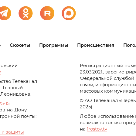
р
Сюжеты
Программы
Происшествия
Пого
товский.
Регистрационный номе
v
23.03.2021., зарегистри
Федеральной службой 
ство Телеканал
связи, информационны
Главный
массовых коммуникаци
 Леонидовна.
© АО Телеканал «Первы
25-15
.
2025)
стов-на-Дону,
ктронной почты:
Любое использование 
возможно только при 
на
1
rostov
.
tv
 и защиты