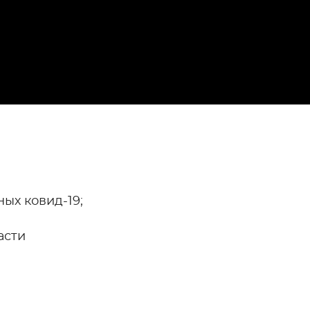
ых ковид-19;
асти