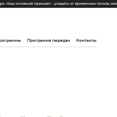
новной принцип – уходить от временных лотков, киосков и п
рограммы
Программа передач
Контакты