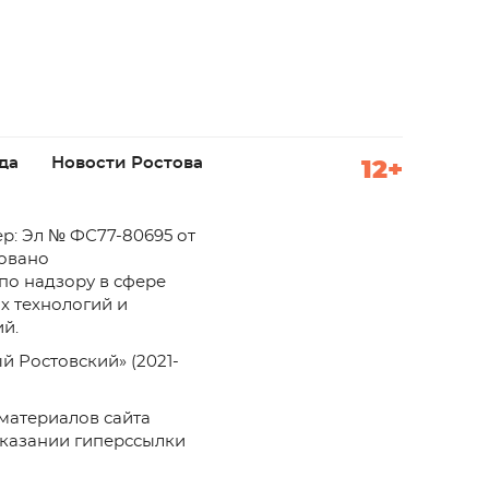
да
Новости Ростова
12+
р: Эл № ФС77-80695 от
ровано
по надзору в сфере
х технологий и
й.
й Ростовский» (2021-
материалов сайта
указании гиперссылки