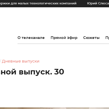
 малых технологических компаний
Юрий Слюсарь: Наш ос
О телеканале
Прямой эфир
Сюжеты
П
Дневные выпуски
вной выпуск. 30