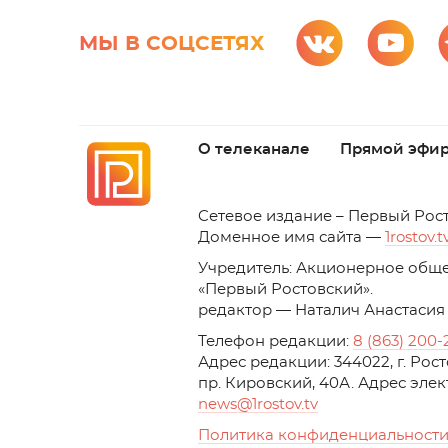
МЫ В СОЦСЕТЯХ
О телеканале
Прямой эфи
C
етевое издание – Первый Рос
Доменное имя сайта —
1rostov.t
Учредитель: Акционерное обще
«Первый Ростовский». 
редактор — Наталич Анастасия
Телефон редакции:
8 (863) 200-
Адрес редакции: 344022, г. Ро
пр. Кировский, 40А. Адрес эле
news
@1rostov.tv
Политика конфиденциальности