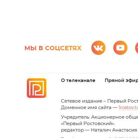
МЫ В СОЦСЕТЯХ
О телеканале
Прямой эфи
C
етевое издание – Первый Рос
Доменное имя сайта —
1rostov.t
Учредитель: Акционерное обще
«Первый Ростовский». 
редактор — Наталич Анастасия