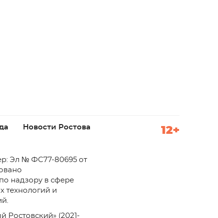
да
Новости Ростова
12+
р: Эл № ФС77-80695 от
ровано
по надзору в сфере
х технологий и
й.
й Ростовский» (2021-