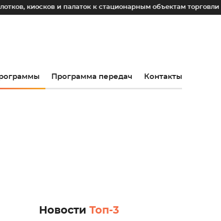
сков и палаток к стационарным объектам торговли
До 2
рограммы
Программа передач
Контакты
Новости
Топ-3