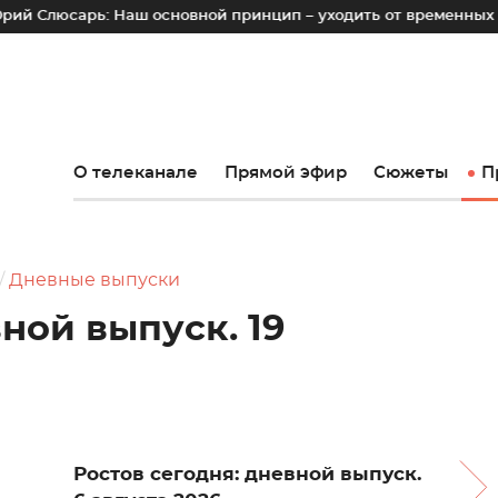
ь: Наш основной принцип – уходить от временных лотков, кио
О телеканале
Прямой эфир
Сюжеты
П
Дневные выпуски
ной выпуск. 19
Ростов сегодня: дневной выпуск.