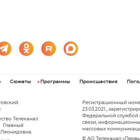
р
Сюжеты
Программы
Происшествия
Пого
товский.
Регистрационный номе
v
23.03.2021., зарегистри
Федеральной службой 
ство Телеканал
связи, информационны
Главный
массовых коммуникаци
 Леонидовна.
© АО Телеканал «Первы