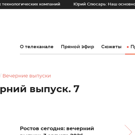
ческих компаний
Юрий Слюсарь: Наш основной принцип –
О телеканале
Прямой эфир
Сюжеты
П
Вечерние выпуски
ерний выпуск. 7
Ростов сегодня: вечерний