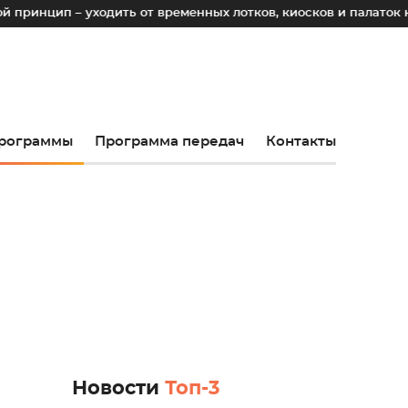
 уходить от временных лотков, киосков и палаток к стациона
рограммы
Программа передач
Контакты
Новости
Топ-3