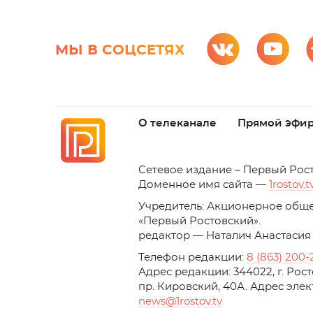
МЫ В СОЦСЕТЯХ
О телеканале
Прямой эфи
C
етевое издание – Первый Рос
Доменное имя сайта —
1rostov.t
Учредитель: Акционерное обще
«Первый Ростовский». 
редактор — Наталич Анастасия
Телефон редакции:
8 (863) 200-
Адрес редакции: 344022, г. Ро
пр. Кировский, 40А. Адрес эле
news
@1rostov.tv