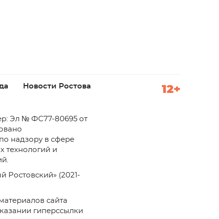
да
Новости Ростова
12+
р: Эл № ФС77-80695 от
ровано
по надзору в сфере
х технологий и
й.
й Ростовский» (2021-
материалов сайта
указании гиперссылки