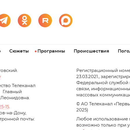
р
Сюжеты
Программы
Происшествия
Пого
товский.
Регистрационный номе
v
23.03.2021., зарегистри
Федеральной службой 
ство Телеканал
связи, информационны
Главный
массовых коммуникаци
 Леонидовна.
© АО Телеканал «Первы
25-15
.
2025)
стов-на-Дону,
ктронной почты:
Любое использование 
возможно только при 