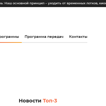
вной принцип – уходить от временных лотков, киосков и пал
рограммы
Программа передач
Контакты
Новости
Топ-3