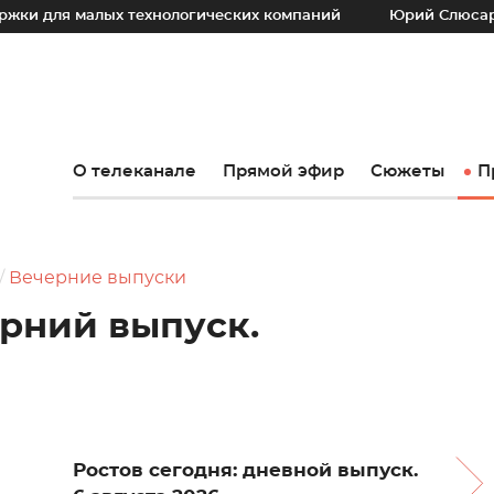
алых технологических компаний
Юрий Слюсарь: Наш осно
О телеканале
Прямой эфир
Сюжеты
П
Вечерние выпуски
ерний выпуск.
Ростов сегодня: дневной выпуск.