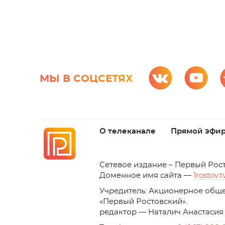
МЫ В СОЦСЕТЯХ
О телеканале
Прямой эфи
C
етевое издание – Первый Рос
Доменное имя сайта —
1rostov.t
Учредитель: Акционерное обще
«Первый Ростовский». 
редактор — Наталич Анастасия