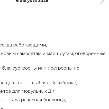
6 августа 2026
всегда работающими;
о новым самолетам и маршрутам, оговоренные
ут благоустроены или построены по
не должно - на табачной фабрике;
ектов для модульных ДК;
го стала реальная больница;
м.