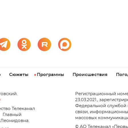
р
Сюжеты
Программы
Происшествия
Пого
товский.
Регистрационный номе
v
23.03.2021., зарегистри
Федеральной службой 
ство Телеканал
связи, информационны
Главный
массовых коммуникаци
 Леонидовна.
© АО Телеканал «Первы