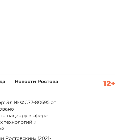
да
Новости Ростова
12+
р: Эл № ФС77-80695 от
ровано
по надзору в сфере
х технологий и
й.
й Ростовский» (2021-