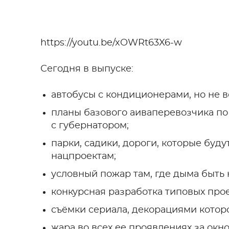
https://youtu.be/xOWRt63X6-w
Сегодня в выпуске:
автобусы с кондиционерами, но не 
планы базового аиваперевозчика п
с губернатором;
парки, садики, дороги, которые буд
нацпроектам;
условный пожар там, где дыма быть 
конкурсная разработка типовых про
съёмки сериала, декорациями которо
жара во всех ее проявлениях за окно