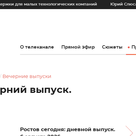
 малых технологических компаний
Юрий Слюсарь: Наш осн
О телеканале
Прямой эфир
Сюжеты
П
Вечерние выпуски
ерний выпуск.
Ростов сегодня: дневной выпуск.