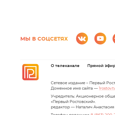
МЫ В СОЦСЕТЯХ
О телеканале
Прямой эфи
C
етевое издание – Первый Рос
Доменное имя сайта —
1rostov.t
Учредитель: Акционерное обще
«Первый Ростовский». 
редактор — Наталич Анастасия