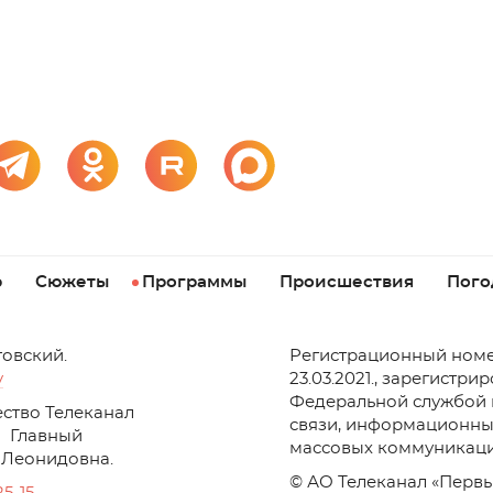
р
Сюжеты
Программы
Происшествия
Пого
товский.
Регистрационный номе
v
23.03.2021., зарегистри
Федеральной службой 
ство Телеканал
связи, информационны
Главный
массовых коммуникаци
 Леонидовна.
© АО Телеканал «Первы