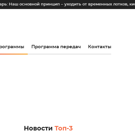
овной принцип – уходить от временных лотков, киосков и па
рограммы
Программа передач
Контакты
Новости
Топ-3