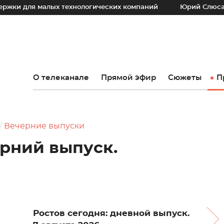
малых технологических компаний
Юрий Слюсарь: Наш осн
О телеканале
Прямой эфир
Сюжеты
П
Вечерние выпуски
ерний выпуск.
Ростов сегодня: дневной выпуск.