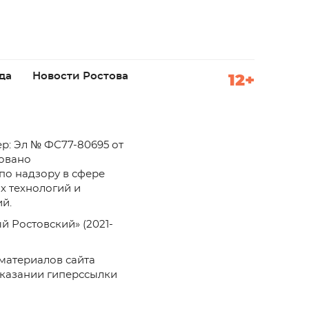
да
Новости Ростова
12+
р: Эл № ФС77-80695 от
ровано
по надзору в сфере
х технологий и
й.
й Ростовский» (2021-
материалов сайта
указании гиперссылки