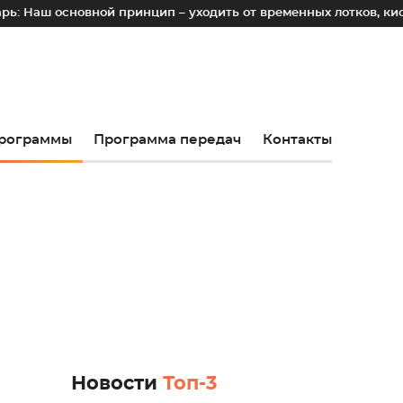
овной принцип – уходить от временных лотков, киосков и пал
рограммы
Программа передач
Контакты
Новости
Топ-3