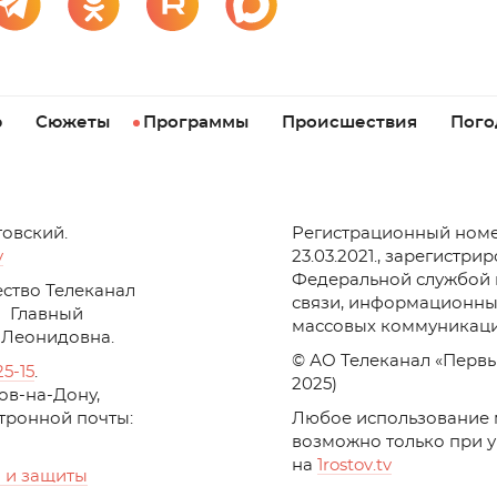
р
Сюжеты
Программы
Происшествия
Пого
товский.
Регистрационный номе
v
23.03.2021., зарегистри
Федеральной службой 
ство Телеканал
связи, информационны
Главный
массовых коммуникаци
 Леонидовна.
© АО Телеканал «Первы
25-15
.
2025)
стов-на-Дону,
ктронной почты:
Любое использование 
возможно только при 
на
1
rostov
.
tv
 и защиты