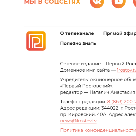
МЫ В СОЦСЕТЯХ
О телеканале
Прямой эфи
Полезно знать
C
етевое издание – Первый Рос
Доменное имя сайта —
1rostov.t
Учредитель: Акционерное обще
«Первый Ростовский». 
редактор — Наталич Анастасия
Телефон редакции:
8 (863) 200-
Адрес редакции: 344022, г. Ро
пр. Кировский, 40А. Адрес эле
news
@1rostov.tv
Политика конфиденциальности