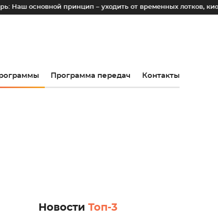
овной принцип – уходить от временных лотков, киосков и па
рограммы
Программа передач
Контакты
Новости
Топ-3