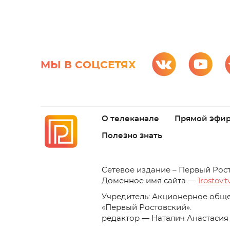
МЫ В СОЦСЕТЯХ
О телеканале
Прямой эфи
Полезно знать
C
етевое издание – Первый Рос
Доменное имя сайта —
1rostov.t
Учредитель: Акционерное обще
«Первый Ростовский». 
редактор — Наталич Анастасия