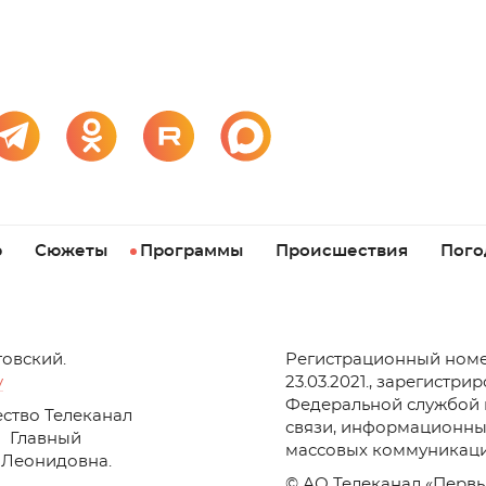
р
Сюжеты
Программы
Происшествия
Пого
товский.
Регистрационный номе
v
23.03.2021., зарегистри
Федеральной службой 
ство Телеканал
связи, информационны
Главный
массовых коммуникаци
 Леонидовна.
© АО Телеканал «Первы