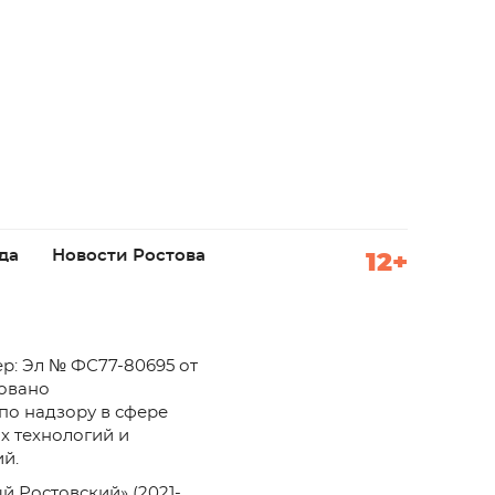
да
Новости Ростова
12+
р: Эл № ФС77-80695 от
ровано
по надзору в сфере
х технологий и
й.
й Ростовский» (2021-