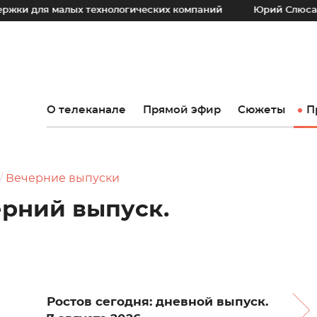
малых технологических компаний
Юрий Слюсарь: Наш осн
О телеканале
Прямой эфир
Сюжеты
П
Вечерние выпуски
ерний выпуск.
Ростов сегодня: дневной выпуск.