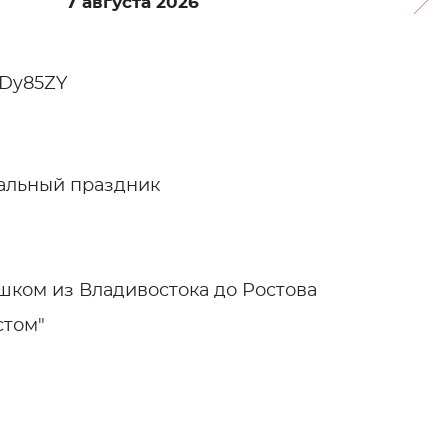
7 августа 2026
4Dy85ZY
нальный праздник
шком из Владивостока до Ростова
стом"