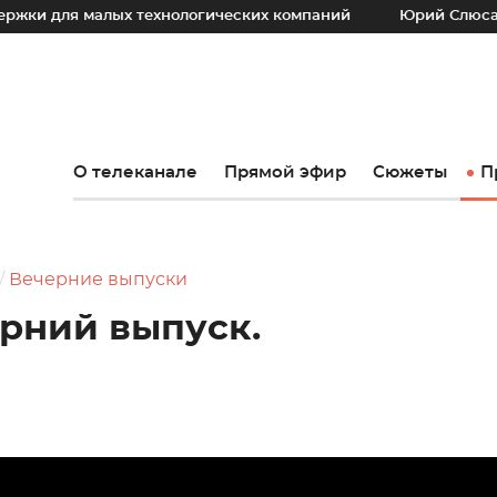
я малых технологических компаний
Юрий Слюсарь: Наш о
О телеканале
Прямой эфир
Сюжеты
П
Вечерние выпуски
ерний выпуск.