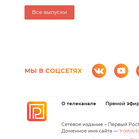
Все выпуски
МЫ В СОЦСЕТЯХ
О телеканале
Прямой эфи
C
етевое издание – Первый Рос
Доменное имя сайта —
1rostov.t