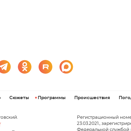
р
Сюжеты
Программы
Происшествия
Пого
товский.
Регистрационный номе
v
23.03.2021., зарегистри
Федеральной службой 