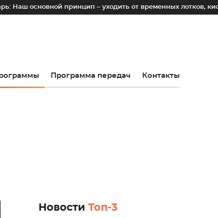
сновной принцип – уходить от временных лотков, киосков и 
рограммы
Программа передач
Контакты
Новости
Топ-3