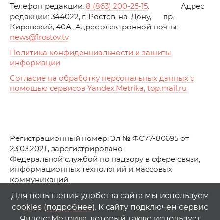
Телефон редакции:
8 (863) 200-25-15
. Адрес
редакции: 344022, г. Ростов-на-Дону, пр.
Кировский, 40А. Адрес электронной почты:
news
@1rostov.tv
Политика конфиденциальности и защиты
информации
Согласие на обработку персональных данных с
помощью сервисов Yandex.Metrika, top.mail.ru
Регистрационный номер: Эл № ФС77-80695 от
23.03.2021., зарегистрировано
Федеральной службой по надзору в сфере связи,
информационных технологий и массовых
коммуникаций.
© АО Телеканал «Первый Ростовский» (2021-2025)
Для повышения удобства сайта мы используем
cookies (
подробнее
). К сайту подключен сервис
Любое использование материалов сайта возможно
Яндекс.Метрика, который также использует