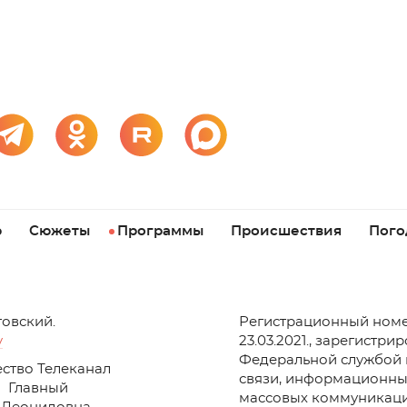
р
Сюжеты
Программы
Происшествия
Пого
товский.
Регистрационный номе
v
23.03.2021., зарегистри
Федеральной службой 
ство Телеканал
связи, информационны
Главный
массовых коммуникаци