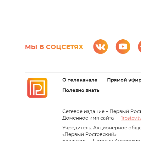
МЫ В СОЦСЕТЯХ
О телеканале
Прямой эфи
Полезно знать
C
етевое издание – Первый Рос
Доменное имя сайта —
1rostov.t
Учредитель: Акционерное обще
«Первый Ростовский». 