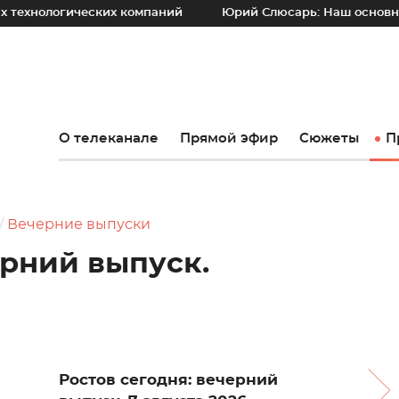
гических компаний
Юрий Слюсарь: Наш основной принцип 
О телеканале
Прямой эфир
Сюжеты
П
Вечерние выпуски
ерний выпуск.
Ростов сегодня: вечерний