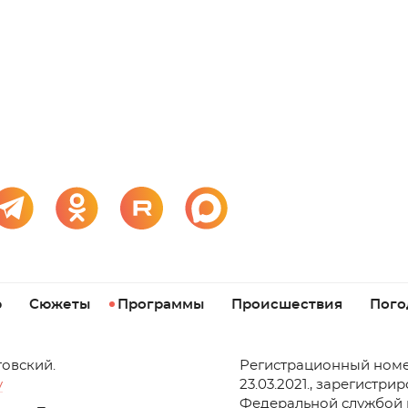
р
Сюжеты
Программы
Происшествия
Пого
товский.
Регистрационный номе
v
23.03.2021., зарегистри
Федеральной службой 