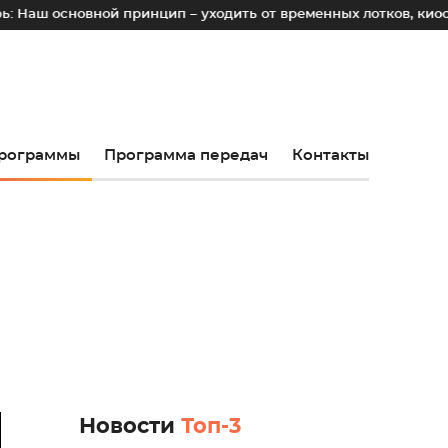
вной принцип – уходить от временных лотков, киосков и пала
рограммы
Программа передач
Контакты
Новости
Топ-3