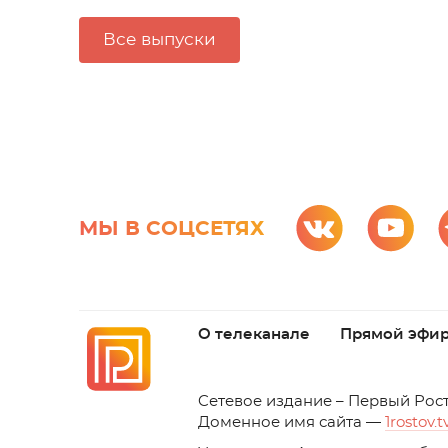
Все выпуски
МЫ В СОЦСЕТЯХ
О телеканале
Прямой эфи
C
етевое издание – Первый Рос
Доменное имя сайта —
1rostov.t