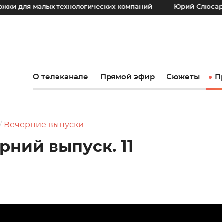
алых технологических компаний
Юрий Слюсарь: Наш осно
О телеканале
Прямой эфир
Сюжеты
П
Вечерние выпуски
рний выпуск. 11