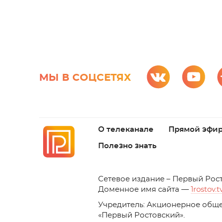
МЫ В СОЦСЕТЯХ
О телеканале
Прямой эфи
Полезно знать
C
етевое издание – Первый Рос
Доменное имя сайта —
1rostov.t
Учредитель: Акционерное обще
«Первый Ростовский». 