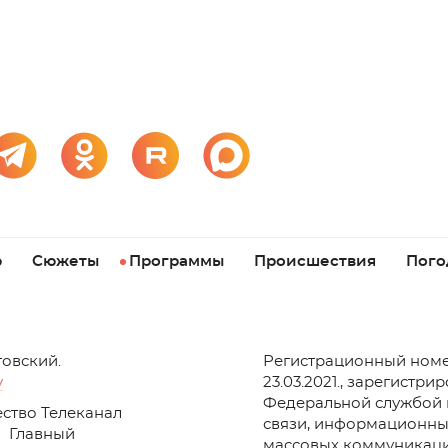
р
Сюжеты
Программы
Происшествия
Пого
товский.
Регистрационный номе
v
23.03.2021., зарегистри
Федеральной службой 
ство Телеканал
связи, информационны
Главный
массовых коммуникаци