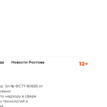
да
Новости Ростова
12+
р: Эл № ФС77-80695 от
ровано
по надзору в сфере
х технологий и
й.