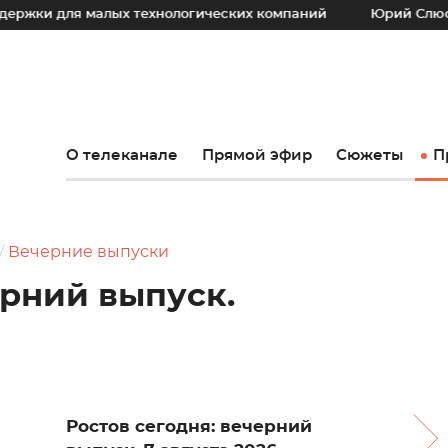
я малых технологических компаний
Юрий Слюсарь: Наш о
О телеканале
Прямой эфир
Сюжеты
П
Вечерние выпуски
ерний выпуск.
Ростов сегодня: вечерний