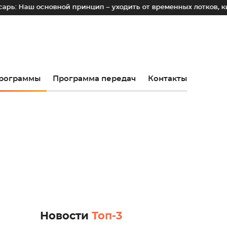
сновной принцип – уходить от временных лотков, киосков и п
рограммы
Программа передач
Контакты
Новости
Топ-3