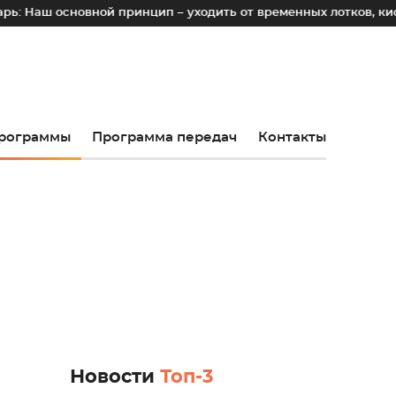
овной принцип – уходить от временных лотков, киосков и па
рограммы
Программа передач
Контакты
Новости
Топ-3