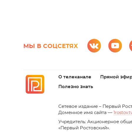
МЫ В СОЦСЕТЯХ
О телеканале
Прямой эфи
Полезно знать
C
етевое издание – Первый Рос
Доменное имя сайта —
1rostov.t
Учредитель: Акционерное обще
«Первый Ростовский». 