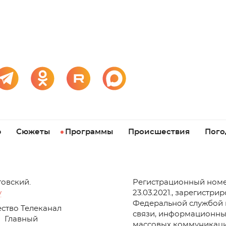
р
Сюжеты
Программы
Происшествия
Пого
товский.
Регистрационный номе
v
23.03.2021., зарегистри
Федеральной службой 
ство Телеканал
связи, информационны
Главный
массовых коммуникаци