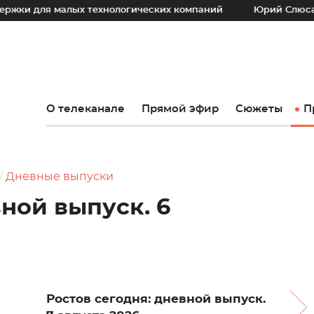
 малых технологических компаний
Юрий Слюсарь: Наш осн
О телеканале
Прямой эфир
Сюжеты
П
Дневные выпуски
вной выпуск. 6
Ростов сегодня: дневной выпуск.