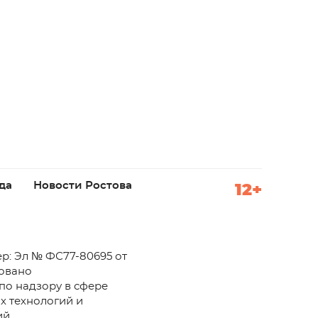
да
Новости Ростова
12+
р: Эл № ФС77-80695 от
ровано
по надзору в сфере
х технологий и
й.