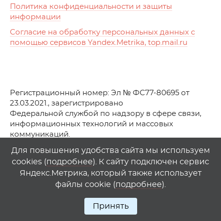
Политика конфиденциальности и защиты
информации
Согласие на обработку персональных данных с
помощью сервисов Yandex.Metrika, top.mail.ru
Регистрационный номер: Эл № ФС77-80695 от
23.03.2021., зарегистрировано
Федеральной службой по надзору в сфере связи,
информационных технологий и массовых
коммуникаций.
© АО Телеканал «Первый Ростовский» (2021-2025)
Для повышения удобства сайта мы используем
cookies (
подробнее
). К сайту подключен сервис
Любое использование материалов сайта возможно
Яндекс.Метрика, который также использует
только при указании гиперссылки на
1
rostov
.
tv
файлы cookie (
подробнее
).
Принять