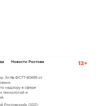
да
Новости Ростова
12+
р: Эл № ФС77-80695 от
ровано
по надзору в сфере
х технологий и
й.
й Ростовский» (2021-