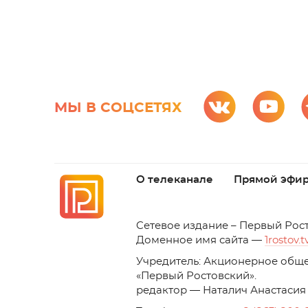
МЫ В СОЦСЕТЯХ
О телеканале
Прямой эфи
C
етевое издание – Первый Рос
Доменное имя сайта —
1rostov.t
Учредитель: Акционерное обще
«Первый Ростовский». 
редактор — Наталич Анастасия