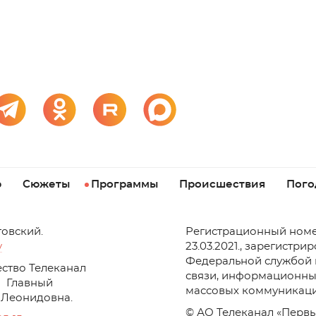
р
Сюжеты
Программы
Происшествия
Пого
товский.
Регистрационный номе
v
23.03.2021., зарегистри
Федеральной службой 
ство Телеканал
связи, информационны
Главный
массовых коммуникаци
 Леонидовна.
© АО Телеканал «Первы