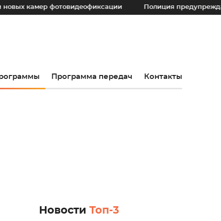
амер фотовидеофиксации
Полиция предупреждает: не прио
рограммы
Программа передач
Контакты
Новости
Топ-3