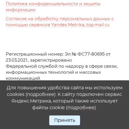
Политика конфиденциальности и защиты
информации
Согласие на обработку персональных данных с
помощью сервисов Yandex.Metrika, top.mail.ru
Регистрационный номер: Эл № ФС77-80695 от
23.03.2021., зарегистрировано
Федеральной службой по надзору в сфере связи,
информационных технологий и массовых
коммуникаций.
© АО Телеканал «Первый Ростовский» (2021-2025)
Для повышения удобства сайта мы используем
cookies (
подробнее
). К сайту подключен сервис
Любое использование материалов сайта возможно
Яндекс.Метрика, который также использует
только при указании гиперссылки на
1
rostov
.
tv
файлы cookie (
подробнее
).
Принять