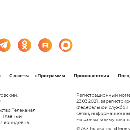
р
Сюжеты
Программы
Происшествия
Пого
товский.
Регистрационный номе
v
23.03.2021., зарегистри
Федеральной службой 
ство Телеканал
связи, информационны
Главный
массовых коммуникаци
 Леонидовна.
© АО Телеканал «Первы