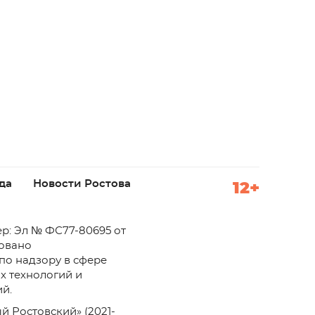
да
Новости Ростова
12+
р: Эл № ФС77-80695 от
ровано
по надзору в сфере
х технологий и
й.
й Ростовский» (2021-