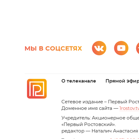
МЫ В СОЦСЕТЯХ
О телеканале
Прямой эфи
C
етевое издание – Первый Рос
Доменное имя сайта —
1rostov.t
Учредитель: Акционерное обще
«Первый Ростовский». 
редактор — Наталич Анастасия