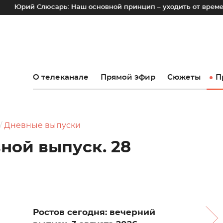
люсарь: Наш основной принцип – уходить от временных лотко
О телеканале
Прямой эфир
Сюжеты
П
Дневные выпуски
вной выпуск. 28
Ростов сегодня: вечерний