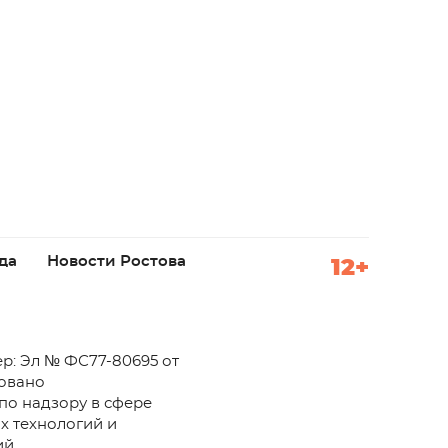
да
Новости Ростова
12+
р: Эл № ФС77-80695 от
ровано
по надзору в сфере
х технологий и
й.