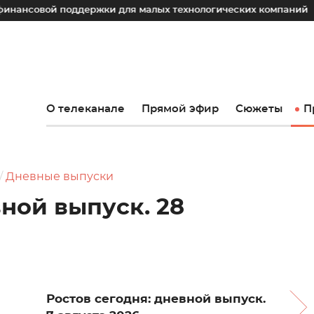
й поддержки для малых технологических компаний
Юрий 
О телеканале
Прямой эфир
Сюжеты
П
Дневные выпуски
вной выпуск. 28
Ростов сегодня: дневной выпуск.