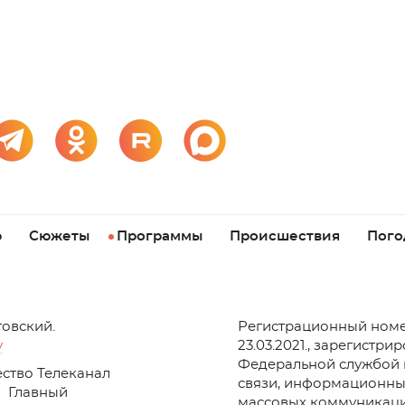
р
Сюжеты
Программы
Происшествия
Пого
товский.
Регистрационный номе
v
23.03.2021., зарегистри
Федеральной службой 
ство Телеканал
связи, информационны
Главный
массовых коммуникаци