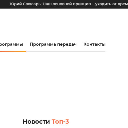
Слюсарь: Наш основной принцип – уходить от временных лотк
рограммы
Программа передач
Контакты
Новости
Топ-3