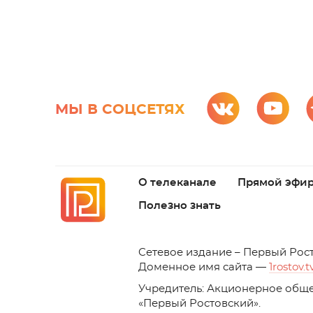
МЫ В СОЦСЕТЯХ
О телеканале
Прямой эфи
Полезно знать
C
етевое издание – Первый Рос
Доменное имя сайта —
1rostov.t
Учредитель: Акционерное обще
«Первый Ростовский». 