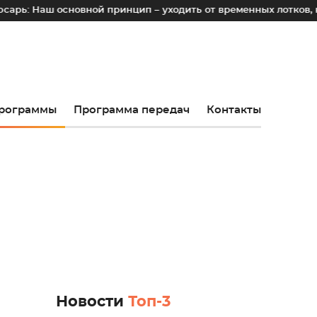
основной принцип – уходить от временных лотков, киосков и 
рограммы
Программа передач
Контакты
Новости
Топ-3