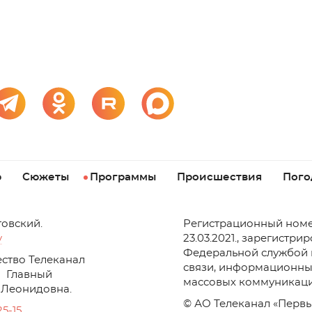
р
Сюжеты
Программы
Происшествия
Пого
товский.
Регистрационный номе
v
23.03.2021., зарегистри
Федеральной службой 
ство Телеканал
связи, информационны
Главный
массовых коммуникаци
 Леонидовна.
© АО Телеканал «Первы
25-15
.