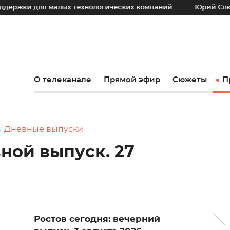
ля малых технологических компаний
Юрий Слюсарь: Наш 
О телеканале
Прямой эфир
Сюжеты
П
Дневные выпуски
вной выпуск. 27
Ростов сегодня: вечерний