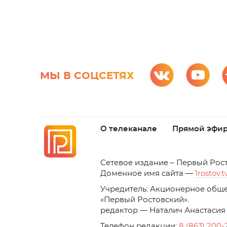
МЫ В СОЦСЕТЯХ
О телеканале
Прямой эфи
C
етевое издание – Первый Рос
Доменное имя сайта —
1rostov.t
Учредитель: Акционерное обще
«Первый Ростовский». 
редактор — Наталич Анастасия
Телефон редакции:
8 (863) 200-