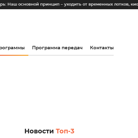
овной принцип – уходить от временных лотков, киосков и па
рограммы
Программа передач
Контакты
Новости
Топ-3