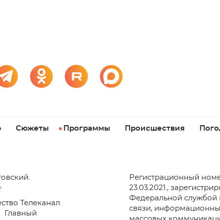
р
Сюжеты
Программы
Происшествия
Пого
товский.
Регистрационный номе
v
23.03.2021., зарегистри
Федеральной службой 
ство Телеканал
связи, информационны
Главный
массовых коммуникаци