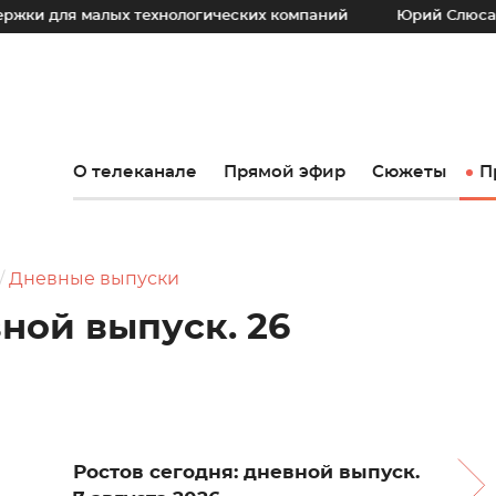
малых технологических компаний
Юрий Слюсарь: Наш осн
О телеканале
Прямой эфир
Сюжеты
П
Дневные выпуски
вной выпуск. 26
Ростов сегодня: дневной выпуск.