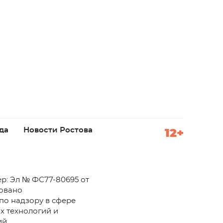
да
Новости Ростова
12+
р: Эл № ФС77-80695 от
ровано
по надзору в сфере
х технологий и
й.