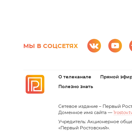
МЫ В СОЦСЕТЯХ
О телеканале
Прямой эфи
Полезно знать
C
етевое издание – Первый Рос
Доменное имя сайта —
1rostov.t
Учредитель: Акционерное обще
«Первый Ростовский». 