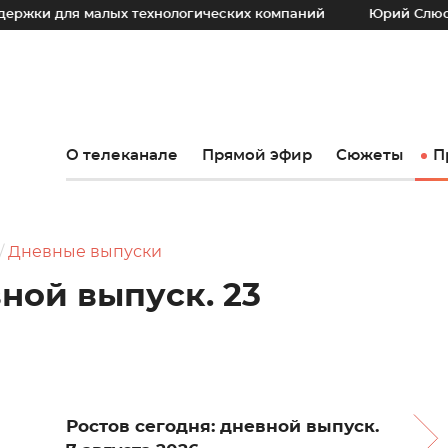
 малых технологических компаний
Юрий Слюсарь: Наш ос
О телеканале
Прямой эфир
Сюжеты
П
Дневные выпуски
вной выпуск. 23
Ростов сегодня: дневной выпуск.