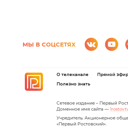
МЫ В СОЦСЕТЯХ
О телеканале
Прямой эфи
Полезно знать
C
етевое издание – Первый Рос
Доменное имя сайта —
1rostov.t
Учредитель: Акционерное обще
«Первый Ростовский». 