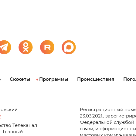
р
Сюжеты
Программы
Происшествия
Пого
товский.
Регистрационный номе
v
23.03.2021., зарегистри
Федеральной службой 
ство Телеканал
связи, информационны
Главный
массовых коммуникаци