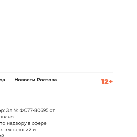
да
Новости Ростова
12+
р: Эл № ФС77-80695 от
ровано
по надзору в сфере
х технологий и
й.