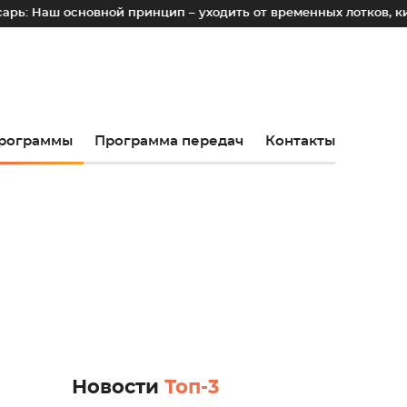
новной принцип – уходить от временных лотков, киосков и п
рограммы
Программа передач
Контакты
Новости
Топ-3