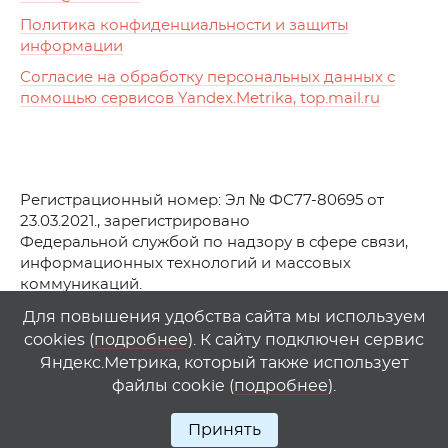
Политика конфиденциальности и защиты
информации
Согласие на обработку персональных данных с
помощью сервисов Yandex.Metrika, top.mail.ru
Регистрационный номер: Эл № ФС77-80695 от
23.03.2021., зарегистрировано
Федеральной службой по надзору в сфере связи,
информационных технологий и массовых
коммуникаций.
© АО Телеканал «Первый Ростовский» (2021-2025)
Для повышения удобства сайта мы используем
cookies (
подробнее
). К сайту подключен сервис
Любое использование материалов сайта возможно
Яндекс.Метрика, который также использует
только при указании гиперссылки на
1
rostov
.
tv
файлы cookie (
подробнее
).
Принять