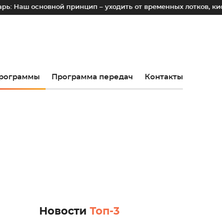
овной принцип – уходить от временных лотков, киосков и па
рограммы
Программа передач
Контакты
Новости
Топ-3