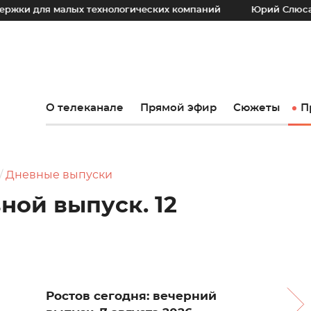
малых технологических компаний
Юрий Слюсарь: Наш осн
О телеканале
Прямой эфир
Сюжеты
П
Дневные выпуски
ной выпуск. 12
Ростов сегодня: вечерний