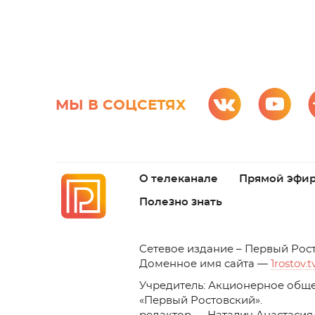
МЫ В СОЦСЕТЯХ
О телеканале
Прямой эфи
Полезно знать
C
етевое издание – Первый Рос
Доменное имя сайта —
1rostov.t
Учредитель: Акционерное обще
«Первый Ростовский». 