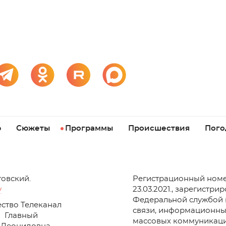
р
Сюжеты
Программы
Происшествия
Пого
товский.
Регистрационный номе
v
23.03.2021., зарегистри
Федеральной службой 
ство Телеканал
связи, информационны
Главный
массовых коммуникаци