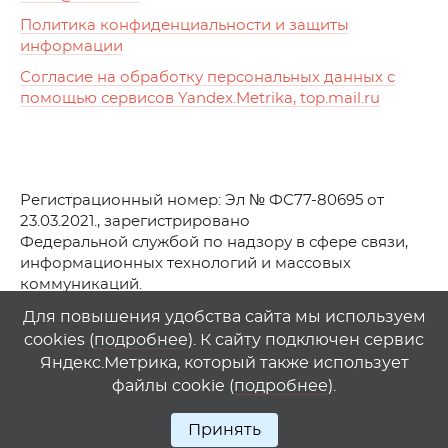
Политика конфиденциальности и защиты
информации
Согласие на обработку персональных данных с
помощью сервисов Yandex.Metrika, top.mail.ru
Регистрационный номер: Эл № ФС77-80695 от
23.03.2021., зарегистрировано
Федеральной службой по надзору в сфере связи,
информационных технологий и массовых
коммуникаций.
© АО Телеканал «Первый Ростовский» (2021-2025)
Для повышения удобства сайта мы используем
cookies (
подробнее
). К сайту подключен сервис
Любое использование материалов сайта возможно
Яндекс.Метрика, который также использует
только при указании гиперссылки на
1
rostov
.
tv
файлы cookie (
подробнее
).
Принять