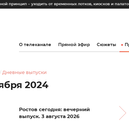
 – уходить от временных лотков, киосков и палаток к стацио
О телеканале
Прямой эфир
Сюжеты
П
Дневные выпуски
оября 2024
Ростов сегодня: вечерний
выпуск. 3 августа 2026