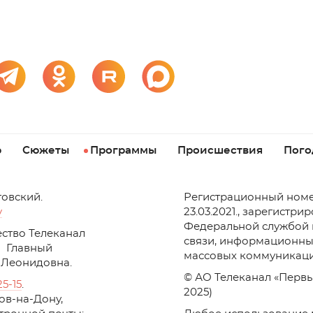
р
Сюжеты
Программы
Происшествия
Пого
товский.
Регистрационный номе
v
23.03.2021., зарегистри
Федеральной службой 
ство Телеканал
связи, информационны
Главный
массовых коммуникаци
 Леонидовна.
© АО Телеканал «Первы
25-15
.
2025)
стов-на-Дону,