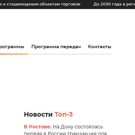
нарным объектам торговли
До 2030 года в регионе уста
рограммы
Программа передач
Контакты
Новости
Топ-3
В Ростове.
На Дону состоялась
первая в России транзакция для