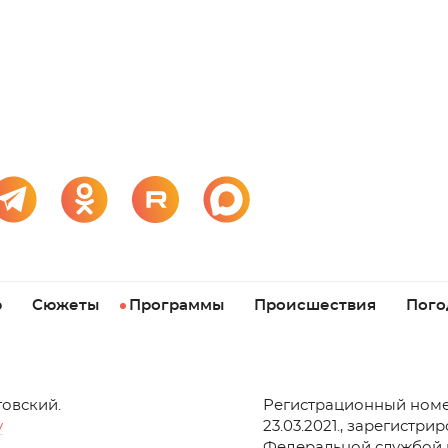
р
Сюжеты
Программы
Происшествия
Пого
товский.
Регистрационный номе
v
23.03.2021., зарегистри
Федеральной службой 