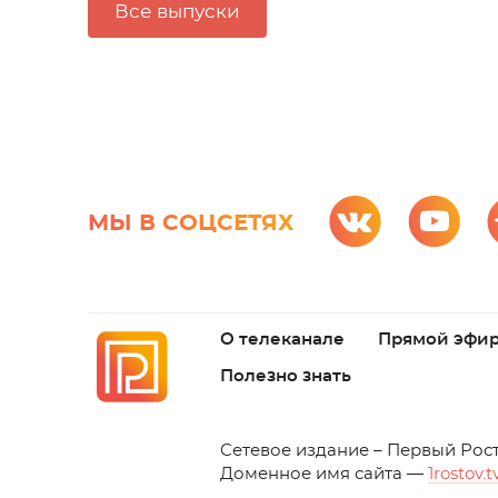
Все выпуски
МЫ В СОЦСЕТЯХ
О телеканале
Прямой эфи
Полезно знать
C
етевое издание – Первый Рос
Доменное имя сайта —
1rostov.t