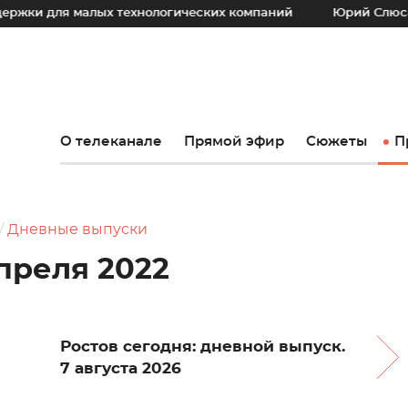
 малых технологических компаний
Юрий Слюсарь: Наш ос
О телеканале
Прямой эфир
Сюжеты
П
Дневные выпуски
апреля 2022
Ростов сегодня: дневной выпуск.
7 августа 2026