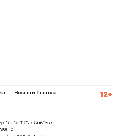
да
Новости Ростова
12+
р: Эл № ФС77-80695 от
ровано
по надзору в сфере