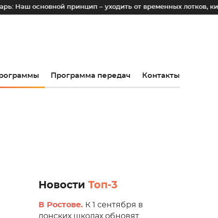
новной принцип – уходить от временных лотков, киосков и па
рограммы
Программа передач
Контакты
Новости
Топ-3
В Ростове.
К 1 сентября в
донских школах обновят