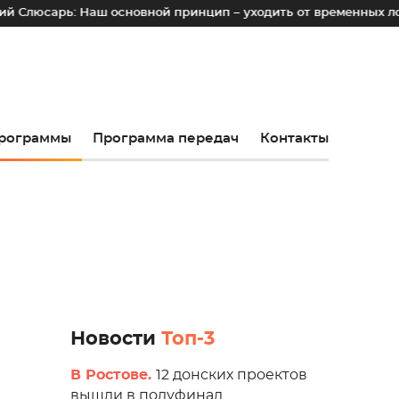
 Наш основной принцип – уходить от временных лотков, киос
рограммы
Программа передач
Контакты
Новости
Топ-3
В Ростове.
12 донских проектов
вышли в полуфинал