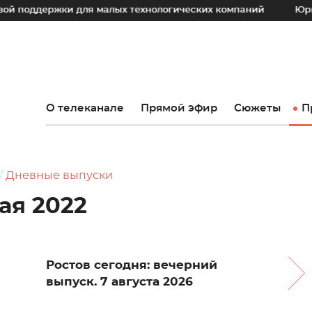
жки для малых технологических компаний
Юрий Слюсарь:
О телеканале
Прямой эфир
Сюжеты
П
Дневные выпуски
мая 2022
Ростов сегодня: вечерний
выпуск. 7 августа 2026