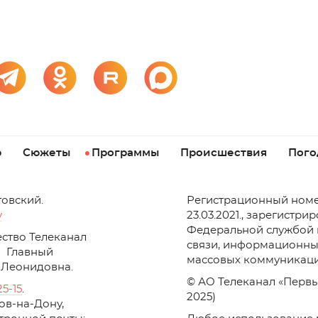
р
Сюжеты
Программы
Происшествия
Пого
товский.
Регистрационный номе
v
23.03.2021., зарегистри
Федеральной службой 
ство Телеканал
связи, информационны
Главный
массовых коммуникаци
 Леонидовна.
© АО Телеканал «Первы
25-15
.
2025)
стов-на-Дону,