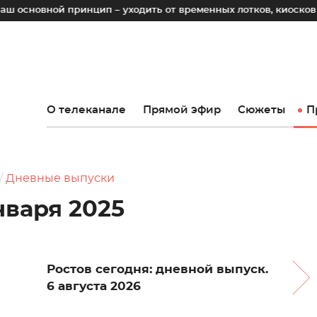
 принцип – уходить от временных лотков, киосков и палаток 
О телеканале
Прямой эфир
Сюжеты
П
Дневные выпуски
января 2025
Ростов сегодня: дневной выпуск.
6 августа 2026