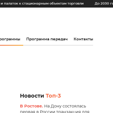
к стационарным объектам торговли
До 2030 года в реги
рограммы
Программа передач
Контакты
Новости
Топ-3
В Ростове.
На Дону состоялась
первая в России транзакция для