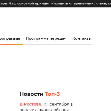
новной принцип – уходить от временных лотков, киосков и п
рограммы
Программа передач
Контакты
Новости
Топ-3
В Ростове.
К 1 сентября в
донских школах обновят