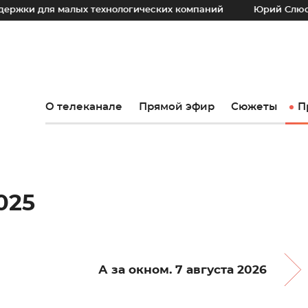
 малых технологических компаний
Юрий Слюсарь: Наш ос
О телеканале
Прямой эфир
Сюжеты
П
025
А за окном. 7 августа 2026