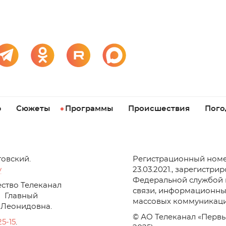
р
Сюжеты
Программы
Происшествия
Пого
товский.
Регистрационный номе
v
23.03.2021., зарегистри
Федеральной службой 
ство Телеканал
связи, информационны
Главный
массовых коммуникаци
 Леонидовна.
© АО Телеканал «Первы
25-15
.