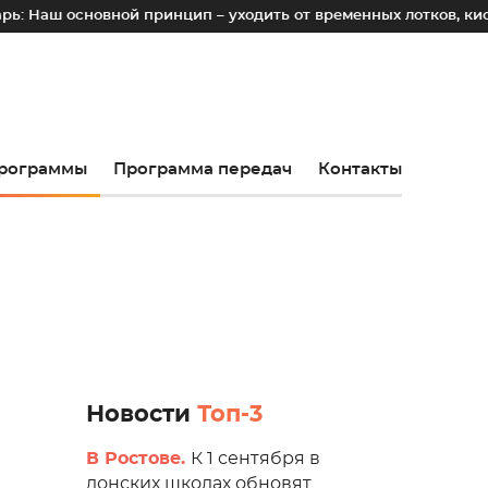
сновной принцип – уходить от временных лотков, киосков и 
рограммы
Программа передач
Контакты
Новости
Топ-3
В Ростове.
К 1 сентября в
донских школах обновят