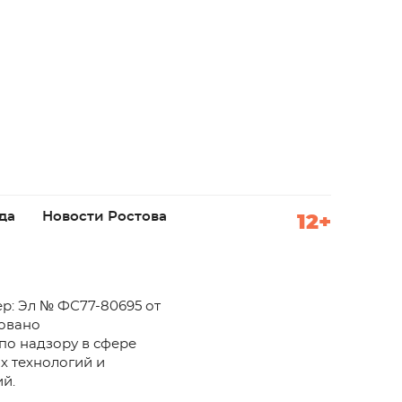
да
Новости Ростова
12+
р: Эл № ФС77-80695 от
ровано
по надзору в сфере
х технологий и
й.