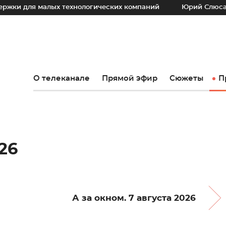
я малых технологических компаний
Юрий Слюсарь: Наш о
О телеканале
Прямой эфир
Сюжеты
П
26
А за окном. 7 августа 2026