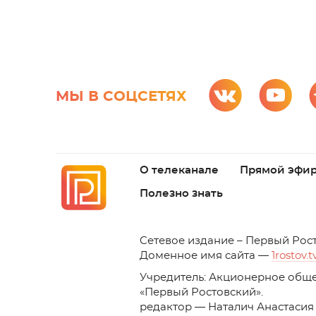
МЫ В СОЦСЕТЯХ
О телеканале
Прямой эфи
Полезно знать
C
етевое издание – Первый Рос
Доменное имя сайта —
1rostov.t
Учредитель: Акционерное обще
«Первый Ростовский». 
редактор — Наталич Анастасия