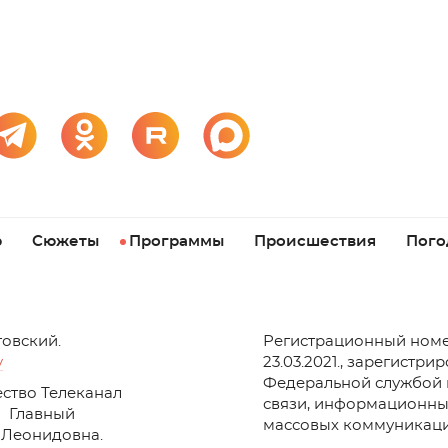
р
Сюжеты
Программы
Происшествия
Пого
товский.
Регистрационный номе
v
23.03.2021., зарегистри
Федеральной службой 
ство Телеканал
связи, информационны
Главный
массовых коммуникаци
 Леонидовна.