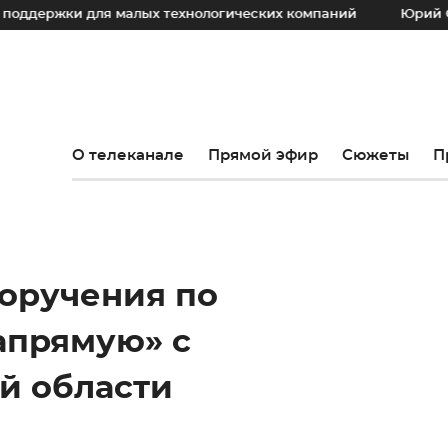
и для малых технологических компаний
Юрий Слюсарь: Н
О телеканале
Прямой эфир
Сюжеты
П
оручения по
апрямую» с
й области