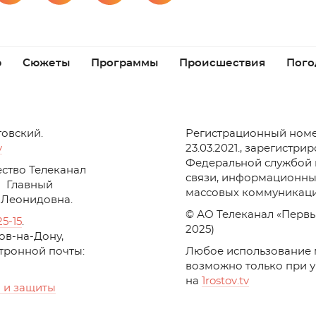
р
Сюжеты
Программы
Происшествия
Пого
товский.
Регистрационный номе
v
23.03.2021., зарегистри
Федеральной службой 
ство Телеканал
связи, информационны
Главный
массовых коммуникаци
 Леонидовна.
© АО Телеканал «Первы
25-15
.
2025)
стов-на-Дону,
ктронной почты:
Любое использование 
возможно только при 
на
1
rostov
.
tv
 и защиты