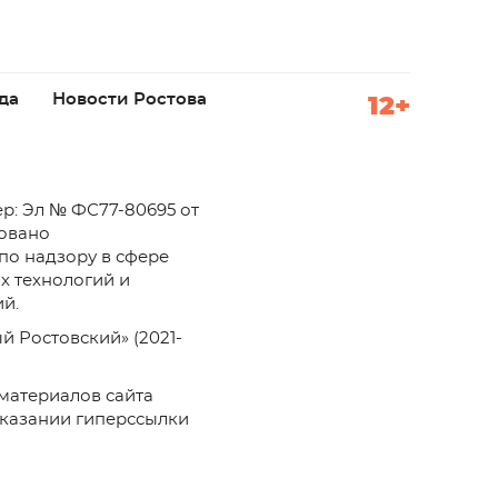
да
Новости Ростова
12+
р: Эл № ФС77-80695 от
ровано
по надзору в сфере
х технологий и
й.
й Ростовский» (2021-
материалов сайта
указании гиперссылки