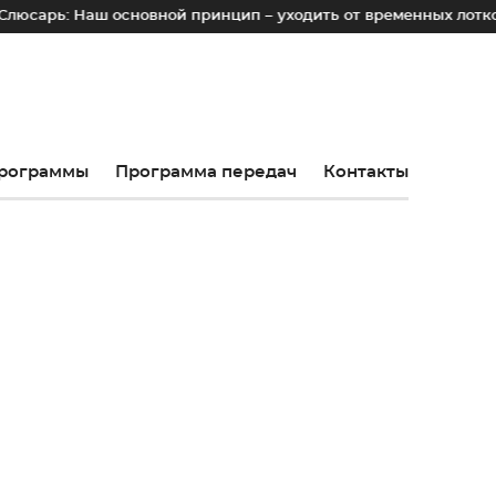
аш основной принцип – уходить от временных лотков, киосков
рограммы
Программа передач
Контакты