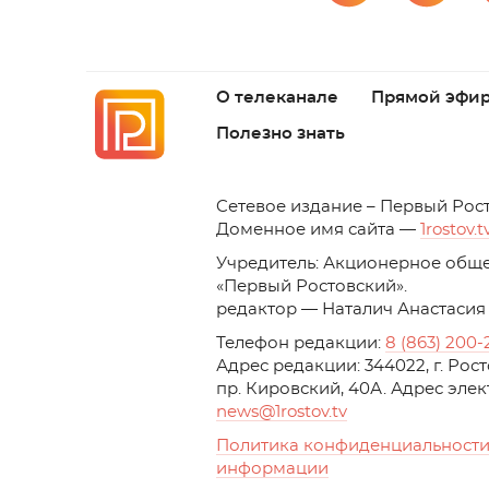
О телеканале
Прямой эфи
Полезно знать
C
етевое издание – Первый Рос
Доменное имя сайта —
1rostov.t
Учредитель: Акционерное обще
«Первый Ростовский». 
редактор — Наталич Анастасия
Телефон редакции:
8 (863) 200-
Адрес редакции: 344022, г. Ро
пр. Кировский, 40А. Адрес эле
news
@1rostov.tv
Политика конфиденциальности
информации