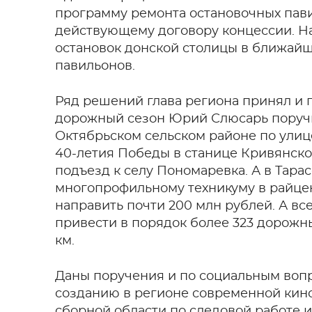
программу ремонта остановочных пави
действующему договору концессии. На
остановок донской столицы в ближайш
павильонов.
Ряд решений глава региона принял и 
дорожный сезон Юрий Слюсарь поручи
Октябрьском сельском районе по улиц
40-летия Победы в станице Кривянско
подъезд к селу Пономаревка. А в Тара
многопрофильному техникуму в райцен
направить почти 200 млн рублей. А вс
привести в порядок более 323 дорож
км.
Даны поручения и по социальным вопр
созданию в регионе современной кин
сборной области по следовой работе и