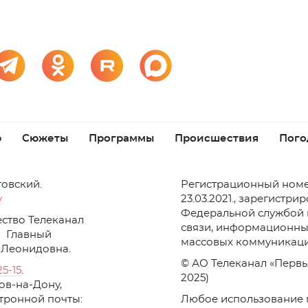
р
Сюжеты
Программы
Происшествия
Пого
товский.
Регистрационный номе
v
23.03.2021., зарегистри
Федеральной службой 
ство Телеканал
связи, информационны
Главный
массовых коммуникаци
 Леонидовна.
© АО Телеканал «Первы
25-15
.
2025)
стов-на-Дону,
ктронной почты:
Любое использование 