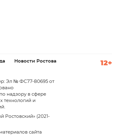
да
Новости Ростова
12+
р: Эл № ФС77-80695 от
ровано
по надзору в сфере
х технологий и
й.
й Ростовский» (2021-
материалов сайта