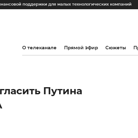
вой поддержки для малых технологических компаний
Юри
О телеканале
Прямой эфир
Сюжеты
П
гласить Путина
А