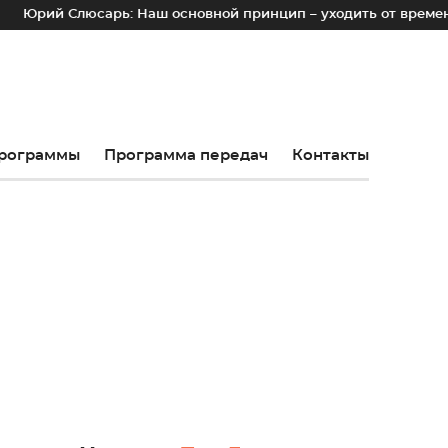
й Слюсарь: Наш основной принцип – уходить от временных лот
рограммы
Программа передач
Контакты