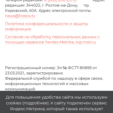
Телефон редакции:
8 (863) 200-25-15
. Адрес
редакции: 344022, г. Ростов-на-Дону, пр.
Кировский, 40А. Адрес электронной почты:
news
@1rostov.tv
Политика конфиденциальности и защиты
информации
Согласие на обработку персональных данных с
помощью сервисов Yandex.Metrika, top.mail.ru
Регистрационный номер: Эл № ФС77-80695 от
23.03.2021., зарегистрировано
Федеральной службой по надзору в сфере связи,
информационных технологий и массовых
коммуникаций.
© АО Телеканал «Первый Ростовский» (2021-2025)
Для повышения удобства сайта мы используем
cookies (
подробнее
). К сайту подключен сервис
Любое использование материалов сайта возможно
Яндекс.Метрика, который также использует
только при указании гиперссылки на
1
rostov
.
tv