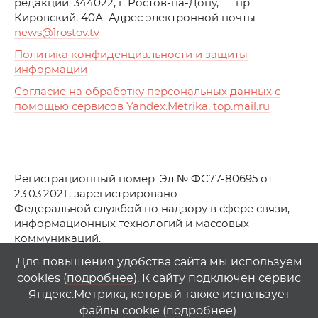
редакции: 344022, г. Ростов-на-Дону, пр.
Кировский, 40А. Адрес электронной почты:
news
@1rostov.tv
Политика конфиденциальности и защиты
информации
Согласие на обработку персональных данных с
помощью сервисов Yandex.Metrika, top.mail.ru
Регистрационный номер: Эл № ФС77-80695 от
23.03.2021., зарегистрировано
Федеральной службой по надзору в сфере связи,
информационных технологий и массовых
коммуникаций.
© АО Телеканал «Первый Ростовский» (2021-2025)
Для повышения удобства сайта мы используем
cookies (
подробнее
). К сайту подключен сервис
Любое использование материалов сайта возможно
Яндекс.Метрика, который также использует
только при указании гиперссылки на
1
rostov
.
tv
файлы cookie (
подробнее
).