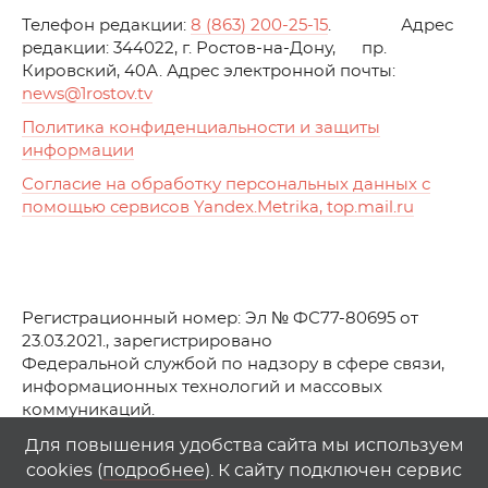
Телефон редакции:
8 (863) 200-25-15
. Адрес
редакции: 344022, г. Ростов-на-Дону, пр.
Кировский, 40А. Адрес электронной почты:
news
@1rostov.tv
Политика конфиденциальности и защиты
информации
Согласие на обработку персональных данных с
помощью сервисов Yandex.Metrika, top.mail.ru
Регистрационный номер: Эл № ФС77-80695 от
23.03.2021., зарегистрировано
Федеральной службой по надзору в сфере связи,
информационных технологий и массовых
коммуникаций.
© АО Телеканал «Первый Ростовский» (2021-2025)
Для повышения удобства сайта мы используем
cookies (
подробнее
). К сайту подключен сервис
Любое использование материалов сайта возможно