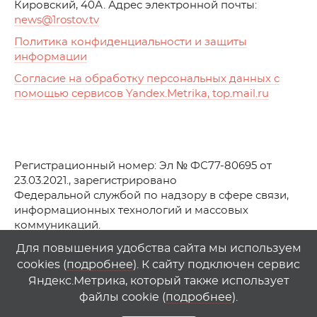
Кировский, 40А. Адрес электронной почты:
news
@1rostov.tv
Политика конфиденциальности и защиты
информации
Согласие на обработку персональных данных с
помощью сервисов Yandex.Metrika, top.mail.ru
Регистрационный номер: Эл № ФС77-80695 от
23.03.2021., зарегистрировано
Федеральной службой по надзору в сфере связи,
информационных технологий и массовых
коммуникаций.
© АО Телеканал «Первый Ростовский» (2021-2025)
Для повышения удобства сайта мы используем
cookies (
подробнее
). К сайту подключен сервис
Любое использование материалов сайта возможно
Яндекс.Метрика, который также использует
только при указании гиперссылки на
1
rostov
.
tv
файлы cookie (
подробнее
).