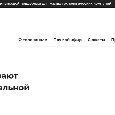
вой поддержки для малых технологических компаний
Юри
О телеканале
Прямой эфир
Сюжеты
П
вают
альной