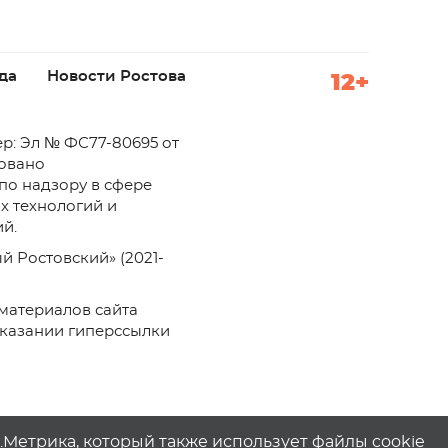
да
Новости Ростова
12+
р: Эл № ФС77-80695 от
ровано
по надзору в сфере
х технологий и
й.
й Ростовский» (2021-
материалов сайта
указании гиперссылки
с.Метрика, который также использует файлы cookie