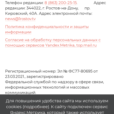
Телефон редакции:
8 (863) 200-25-15
. Адрес
редакции: 344022, г. Ростов-на-Дону, пр.
Кировский, 40А. Адрес электронной почты:
news
@1rostov.tv
Политика конфиденциальности и защиты
информации
Согласие на обработку персональных данных с
помощью сервисов Yandex.Metrika, top.mail.ru
Регистрационный номер: Эл № ФС77-80695 от
23.03.2021., зарегистрировано
Федеральной службой по надзору в сфере связи,
информационных технологий и массовых
коммуникаций.
© АО Телеканал «Первый Ростовский» (2021-2025)
Для повышения удобства сайта мы используем
cookies (
подробнее
). К сайту подключен сервис
Любое использование материалов сайта возможно
Яндекс.Метрика, который также использует
только при указании гиперссылки на
1
rostov
.
tv