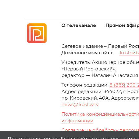
О телеканале
Прямой эфи
C
етевое издание – Первый Рос
Доменное имя сайта —
1rostov.t
Учредитель: Акционерное обще
«Первый Ростовский». 
редактор — Наталич Анастасия
Телефон редакции:
8 (863) 200-
Адрес редакции: 344022, г. Ро
пр. Кировский, 40А. Адрес эле
news
@1rostov.tv
Политика конфиденциальности
информации
Согласие на обработку персон
с помощью сервисов Yandex.Metr