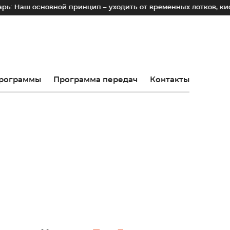
ш основной принцип – уходить от временных лотков, киосков 
рограммы
Программа передач
Контакты