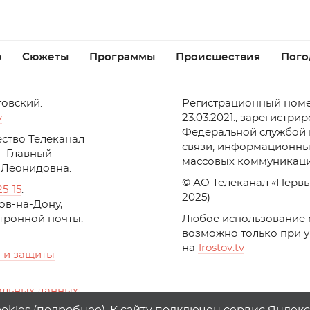
р
Сюжеты
Программы
Происшествия
Пого
товский.
Регистрационный номе
v
23.03.2021., зарегистри
Федеральной службой 
ство Телеканал
связи, информационны
Главный
массовых коммуникаци
 Леонидовна.
© АО Телеканал «Первы
25-15
.
2025)
стов-на-Дону,
ктронной почты:
Любое использование 
возможно только при 
на
1
rostov
.
tv
 и защиты
альных данных
ika, top.mail.ru