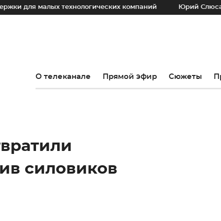
 для малых технологических компаний
Юрий Слюсарь: На
О телеканале
Прямой эфир
Сюжеты
П
твратили
тив силовиков