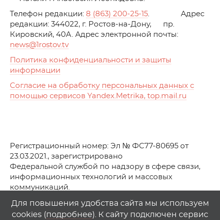
Телефон редакции:
8 (863) 200-25-15
. Адрес
редакции: 344022, г. Ростов-на-Дону, пр.
Кировский, 40А. Адрес электронной почты:
news
@1rostov.tv
Политика конфиденциальности и защиты
информации
Согласие на обработку персональных данных с
помощью сервисов Yandex.Metrika, top.mail.ru
Регистрационный номер: Эл № ФС77-80695 от
23.03.2021., зарегистрировано
Федеральной службой по надзору в сфере связи,
информационных технологий и массовых
коммуникаций.
© АО Телеканал «Первый Ростовский» (2021-2025)
Для повышения удобства сайта мы используем
cookies (
подробнее
). К сайту подключен сервис
Любое использование материалов сайта возможно