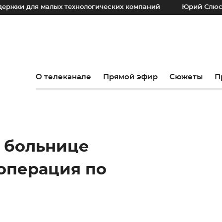
малых технологических компаний
Юрий Слюсарь: Наш осн
О телеканале
Прямой эфир
Сюжеты
П
й больнице
операция по