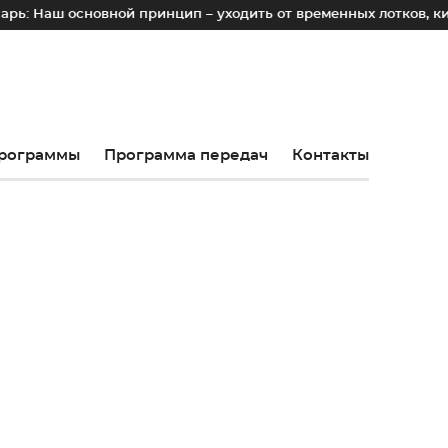
овной принцип – уходить от временных лотков, киосков и па
рограммы
Программа передач
Контакты