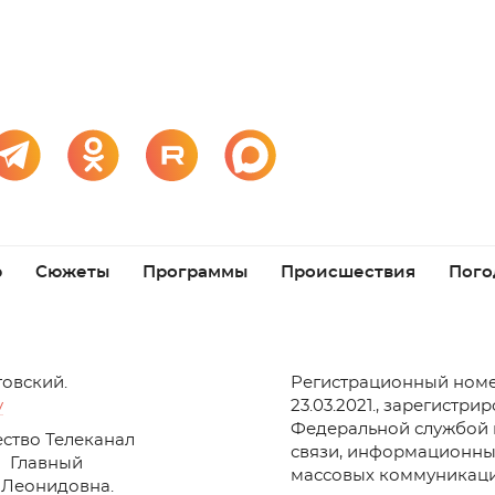
р
Сюжеты
Программы
Происшествия
Пого
товский.
Регистрационный номе
v
23.03.2021., зарегистри
Федеральной службой 
ство Телеканал
связи, информационны
Главный
массовых коммуникаци
 Леонидовна.