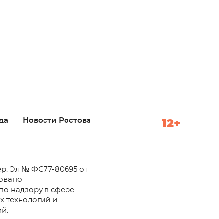
да
Новости Ростова
12+
р: Эл № ФС77-80695 от
ровано
по надзору в сфере
х технологий и
й.