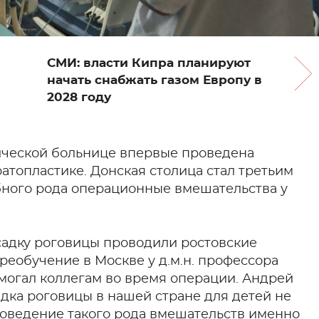
СМИ: власти Кипра планируют
начать снабжать газом Европу в
2028 году
ической больнице впервые проведена
атопластике. Донская столица стал третьим
бного рода операционные вмешательства у
садку роговицы проводили ростовские
еобучение в Москве у д.м.н. профессора
могал коллегам во время операции. Андрей
дка роговицы в нашей стране для детей не
оведение такого рода вмешательств именно