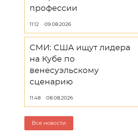
профессии
11:12
09.08.2026
СМИ: США ищут лидера
на Кубе по
венесуэльскому
сценарию
11:48
08.08.2026
Все новости