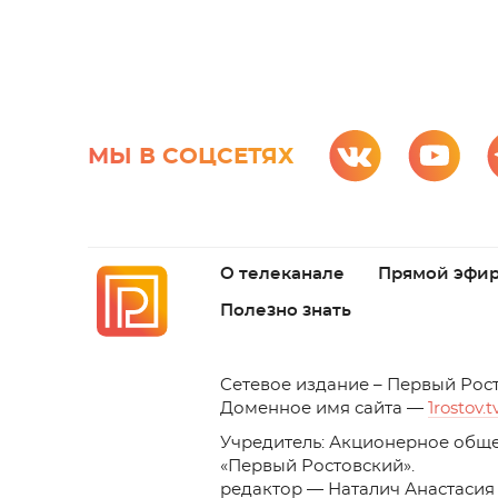
МЫ В СОЦСЕТЯХ
О телеканале
Прямой эфи
Полезно знать
C
етевое издание – Первый Рос
Доменное имя сайта —
1rostov.t
Учредитель: Акционерное обще
«Первый Ростовский». 
редактор — Наталич Анастасия