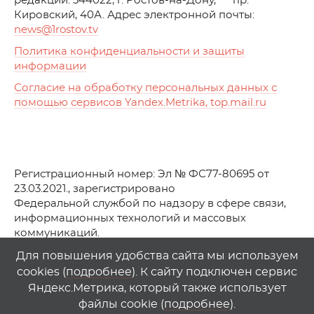
редакции: 344022, г. Ростов-на-Дону, пр.
Кировский, 40А. Адрес электронной почты:
news
@1rostov.tv
Политика конфиденциальности и защиты
информации
Согласие на обработку персональных данных с
помощью сервисов Yandex.Metrika, top.mail.ru
Регистрационный номер: Эл № ФС77-80695 от
23.03.2021., зарегистрировано
Федеральной службой по надзору в сфере связи,
информационных технологий и массовых
коммуникаций.
© АО Телеканал «Первый Ростовский» (2021-2025)
Для повышения удобства сайта мы используем
cookies (
подробнее
). К сайту подключен сервис
Любое использование материалов сайта возможно
Яндекс.Метрика, который также использует
только при указании гиперссылки на
1
rostov
.
tv
файлы cookie (
подробнее
).