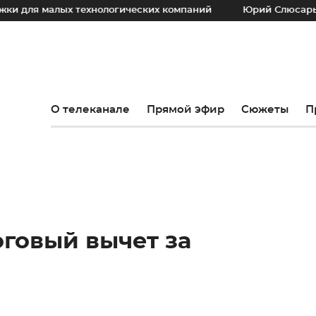
ых технологических компаний
Юрий Слюсарь: Наш основно
О телеканале
Прямой эфир
Сюжеты
П
говый вычет за