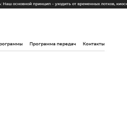
й принцип – уходить от временных лотков, киосков и палато
рограммы
Программа передач
Контакты