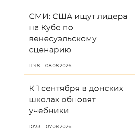
СМИ: США ищут лидера
на Кубе по
венесуэльскому
сценарию
11:48
08.08.2026
К 1 сентября в донских
школах обновят
учебники
10:33
07.08.2026