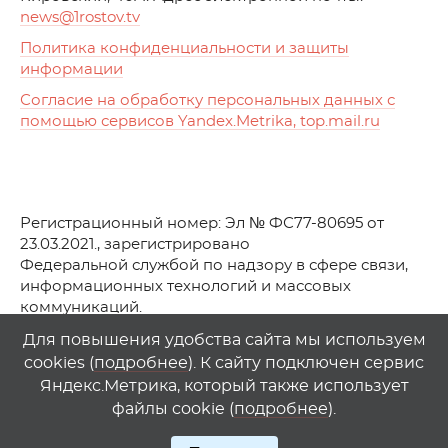
news
@1rostov.tv
Политика конфиденциальности и защиты
информации
Согласие на обработку персональных данных с
помощью сервисов Yandex.Metrika, top.mail.ru
Регистрационный номер: Эл № ФС77-80695 от
23.03.2021., зарегистрировано
Федеральной службой по надзору в сфере связи,
информационных технологий и массовых
коммуникаций.
© АО Телеканал «Первый Ростовский» (2021-2025)
Для повышения удобства сайта мы используем
cookies (
подробнее
). К сайту подключен сервис
Любое использование материалов сайта возможно
Яндекс.Метрика, который также использует
только при указании гиперссылки на
1
rostov
.
tv
файлы cookie (
подробнее
).